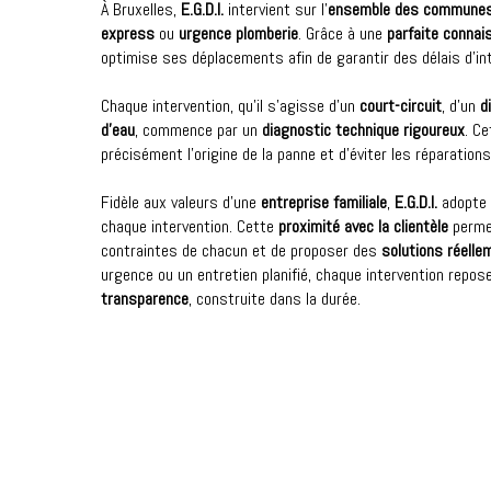
À Bruxelles,
E.G.D.I.
intervient sur l’
ensemble des commune
express
ou
urgence plomberie
. Grâce à une
parfaite connai
optimise ses déplacements afin de garantir des délais d’int
Chaque intervention, qu’il s’agisse d’un
court-circuit
, d’un
d
d’eau
, commence par un
diagnostic technique rigoureux
. C
précisément l’origine de la panne et d’éviter les réparation
Fidèle aux valeurs d’une
entreprise familiale
,
E.G.D.I.
adopte
chaque intervention. Cette
proximité avec la clientèle
perme
contraintes de chacun et de proposer des
solutions réell
urgence ou un entretien planifié, chaque intervention repo
transparence
, construite dans la durée.