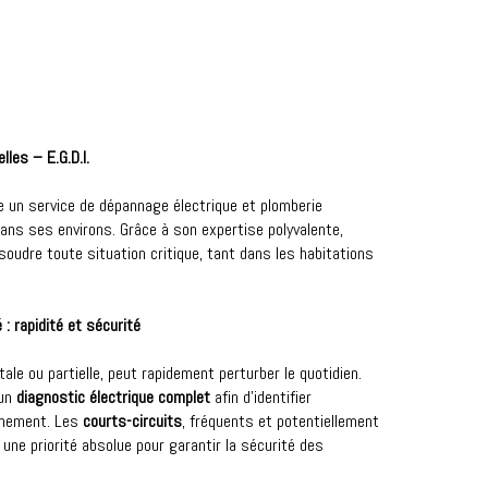
les – E.G.D.I.
ose un service de dépannage électrique et plomberie
dans ses environs. Grâce à son expertise polyvalente,
ésoudre toute situation critique, tant dans les habitations
 : rapidité et sécurité
totale ou partielle, peut rapidement perturber le quotidien.
 un
diagnostic électrique complet
afin d’identifier
onnement. Les
courts-circuits
, fréquents et potentiellement
une priorité absolue pour garantir la sécurité des